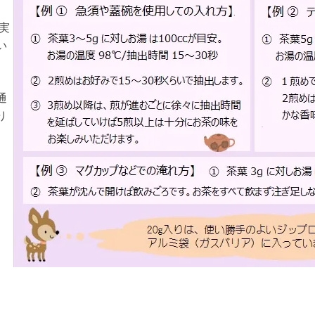
実
い
通
り