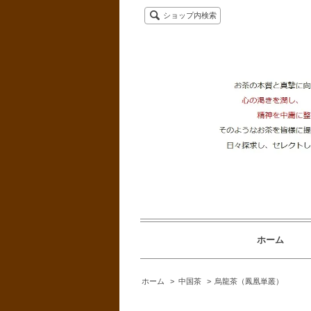
ショップ内検索
ホーム
ホーム
>
中国茶
>
烏龍茶（鳳凰単叢）