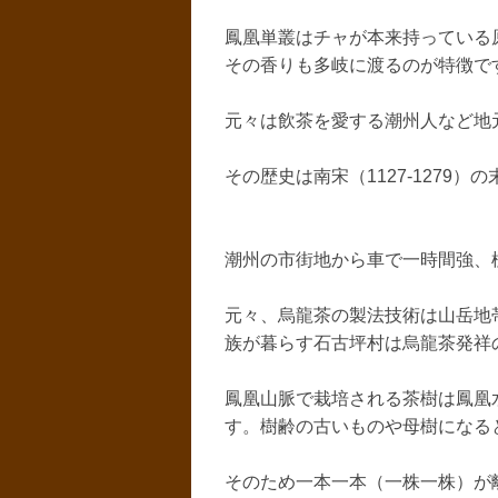
鳳凰単叢はチャが本来持っている
その香りも多岐に渡るのが特徴で
元々は飲茶を愛する潮州人など地
その歴史は南宋（1127-127
潮州の市街地から車で一時間強、
元々、烏龍茶の製法技術は山岳地
族が暮らす石古坪村は烏龍茶発祥
鳳凰山脈で栽培される茶樹は鳳凰
す。樹齢の古いものや母樹になる
そのため一本一本（一株一株）が