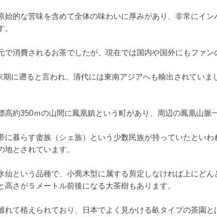
原始的な苦味を含めて全体の味わいに厚みがあり、非常にイン
す。
元で消費されるお茶でしたが、現在では国内や国外にもファン
9）の末期に遡ると言われ、清代には東南アジアへも輸出されていま
標高約350ｍの山間に鳳凰鎮という町があり、周辺の鳳凰山脈
帯に暮らす畲族（シェ族）という少数民族が持っていたといわれ
の地とされています。
水仙という品種で、小喬木型に属する剪定しなければ上にどん
と高さが５メートル前後になる大茶樹もあります。
離れて植えられており、日本でよく見かける畝タイプの茶園と