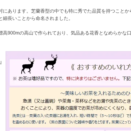
村にあります。芝蘭香型の中でも特に秀でた品質を持つことか
と細長いことから命名されました。
標高900mの高山で作られており、気品ある花香となめらかな
山