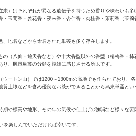
在来）はそれぞれが異なる遺伝子を持つため香りや味わいも多岐
香・玉蘭香・姜花香・夜来香・杏仁香・肉桂香・茉莉香（茉莉
色、地名などから命名された単叢も多く存在します。
もの（八仙・通天香など）や十大香型以外の香型（楊梅香・柿
あり、鳳凰単叢の分類を複雑に感じさせる所以です。
ウートン山）では1200～1300mの高地でも作られており、各
地質土壌などを含め優良なお茶ができることから烏東単叢とい
時期や標高や地形、その年の気候や仕上げの強弱など様々な要
会いを楽しんでいただければ幸いです。