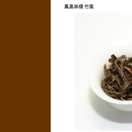
鳳凰単欉 竹葉