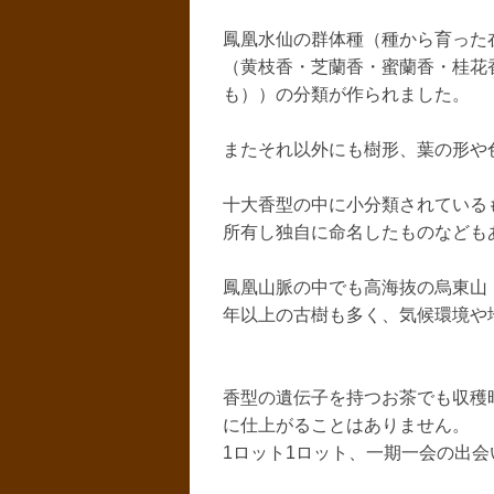
鳳凰水仙の群体種（種から育った
（黄枝香・芝蘭香・蜜蘭香・桂花
も））の分類が作られました。
またそれ以外にも樹形、葉の形や
十大香型の中に小分類されている
所有し独自に命名したものなども
鳳凰山脈の中でも高海抜の烏東山（
年以上の古樹も多く、気候環境や
香型の遺伝子を持つお茶でも収穫
に仕上がることはありません。
1ロット1ロット、一期一会の出