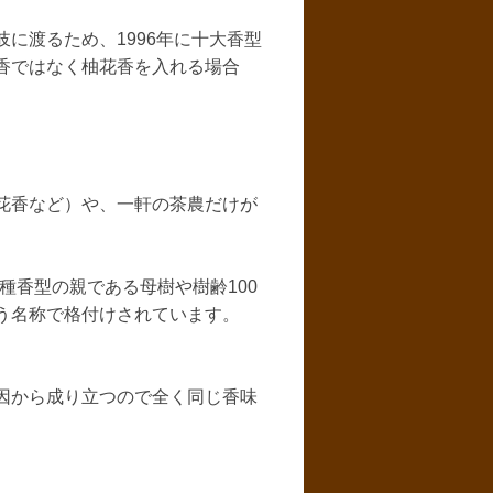
に渡るため、1996年に十大香型
香ではなく柚花香を入れる場合
花香など）や、一軒の茶農だけが
種香型の親である母樹や樹齢100
う名称で格付けされています。
因から成り立つので全く同じ香味