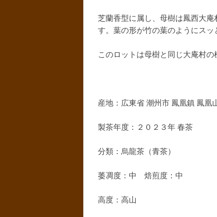
芝蘭香型に属し、母樹は鳳西大庵
す。葉の形が竹の葉のようにスッ
このロットは母樹と同じ大庵村の
産地：広東省 潮州市 鳳凰鎮 鳳凰
製茶年度：２０２３年 春茶
分類：烏龍茶（青茶）
萎凋度：中 焙煎度：中
高度：高山