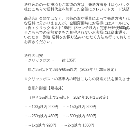
送料込みの一括決済をご希望の方は、発送方法を【ゆうパック
後にこちらで送料代金を加算した金額にクレジットカード決済
商品合計金額ではなく、お茶の嵩や重量によって発送方法と代
な送料は分かりませんが、金額変更時にお客様にはメールにて
（例：クリックポスト185円（3センチ以内）定形外郵便500g以
※こちらでの金額変更をご希望されないお客様には従来通り、
いただき、別途 送料をお振り込みいただく方法も行っており
お書きください。
送料の目安
・クリックポスト 一律 185円
厚さ3㎝以下で3辺が60㎝以内（2022年7月20日改定）
※クリックポストの基準内の時はこちらの発送方法を優先させ
・定形外郵便【規格外】
（厚さ3㎝以上で2㎏以下 2024年10月1日改定）
・～100g以内 290円 ・～150g以内 390円
・～250g以内 450円 ・～500g以内 660円
・～1kg以内 920円 ・～2kg以内 1350円