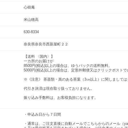
心樹庵
米山穂高
630-8334
奈良県奈良市西新屋町２２
【送料 〈国内〉】
一カ所のお届けが
8500円(税込)以上の場合は、ゆうパックの送料無料。
5000円(税込)以上の場合は、定形外郵便又はクリックポスト
※《注意》 茶器類・嵩のある茶葉（3㎝以上）に関しまして
代引き決済は現在取り扱っておりません。
振り込み手数料は、お客様負担になります。
・申込み日から７日間
・通常は、ご注文直後に自動メールでこちらからのメール（ya