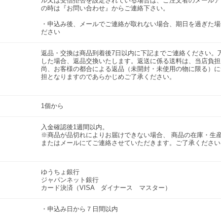
ル又は受信拒否を設定されている場合は、ご注文者のメールア
の時は『お問い合わせ』からご連絡下さい。
・申込み後、メールでご連絡が取れない場合、期日を過ぎた場
ださい
返品・交換は商品到着後7日以内に下記までご連絡ください。
した場合、返品交換いたします。返送に係る送料は、当店負担
尚、お客様の都合による返品（未開封・未使用の物に限る）に
担となりますのであらかじめご了承ください。
1個から
入金確認後1週間以内。
※商品が品切れによりお届けできない場合、 商品の在庫・生
またはメールにてご連絡させていただきます。ご了承ください
ゆうちょ銀行
ジャパンネット銀行
カード決済（VISA ダイナース マスター）
・申込み日から７日間以内