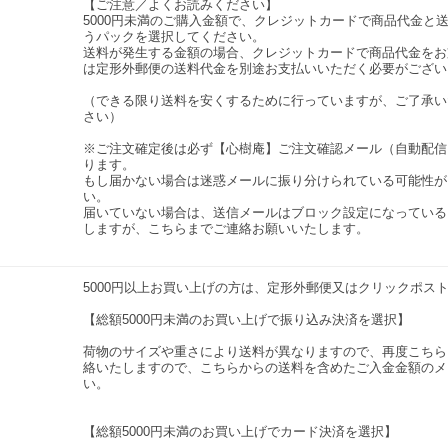
【ご注意／よくお読みください】
5000円未満のご購入金額で、クレジットカードで商品代金と
うパックを選択してください。
送料が発生する金額の場合、クレジットカードで商品代金をお
は定形外郵便の送料代金を別途お支払いいただく必要がござい
（できる限り送料を安くするために行っていますが、ご了承い
さい）
※ご注文確定後は必ず【心樹庵】ご注文確認メール（自動配信
ります。
もし届かない場合は迷惑メールに振り分けられている可能性が
い。
届いていない場合は、送信メールはブロック設定になっている
しますが、こちらまでご連絡お願いいたします。
5000円以上お買い上げの方は、定形外郵便又はクリックポス
【総額5000円未満のお買い上げで振り込み決済を選択】
荷物のサイズや重さにより送料が異なりますので、再度こちら
絡いたしますので、こちらからの送料を含めたご入金金額のメ
い。
【総額5000円未満のお買い上げでカード決済を選択】