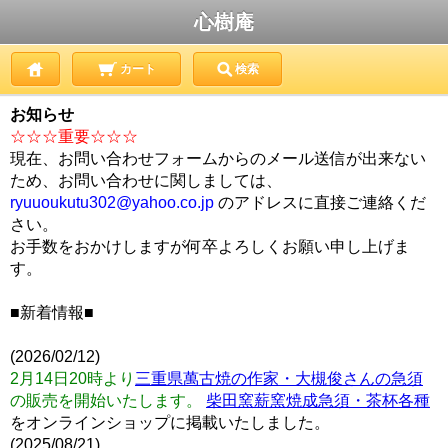
心樹庵
カート
検索
お知らせ
☆☆☆重要☆☆☆
現在、お問い合わせフォームからのメール送信が出来ない
ため、お問い合わせに関しましては、
ryuuoukutu302@yahoo.co.jp
のアドレスに直接ご連絡くだ
さい。
お手数をおかけしますが何卒よろしくお願い申し上げま
す。
■新着情報■
(2026/02/12)
2月14日20時より
三重県萬古焼の作家・大槻俊さんの急須
の販売を開始いたします。
柴田窯薪窯焼成急須・茶杯各種
をオンラインショップに掲載いたしました。
(2025/08/21)