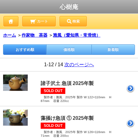
心樹庵
カート
検索
ホーム
＞
作家物 茶器
＞
雅風（愛知県・常滑焼）
おすすめ順
価格順
新着順
1-12 / 14
次のページへ
諸子沢土 急須 2025年製
SOLD OUT
製作者：雅風 2025年 製作 W 122×110mm H
87mm 容量 220cc
藻掻け急須 ① 2025年製
SOLD OUT
製作者：雅風 2025年 製作 W 126×116mm H
71mm 容量 200cc