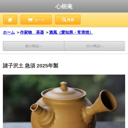
心樹庵
カート
検索
ホーム
＞
作家物 茶器
＞
雅風（愛知県・常滑焼）
前の商品へ
次の商品へ
諸子沢土 急須 2025年製