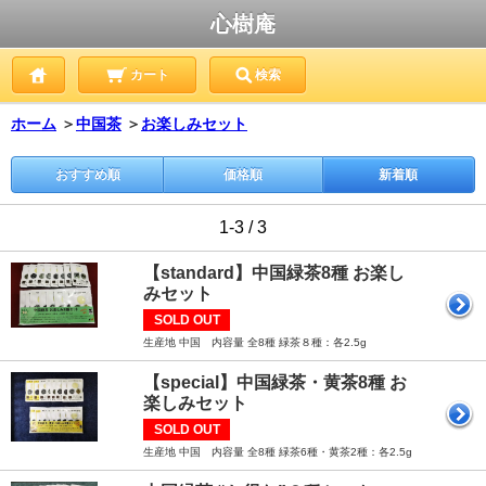
心樹庵
カート
検索
ホーム
＞
中国茶
＞
お楽しみセット
おすすめ順
価格順
新着順
1-3 / 3
【standard】中国緑茶8種 お楽し
みセット
SOLD OUT
生産地 中国 内容量 全8種 緑茶８種：各2.5g
【special】中国緑茶・黄茶8種 お
楽しみセット
SOLD OUT
生産地 中国 内容量 全8種 緑茶6種・黄茶2種：各2.5g