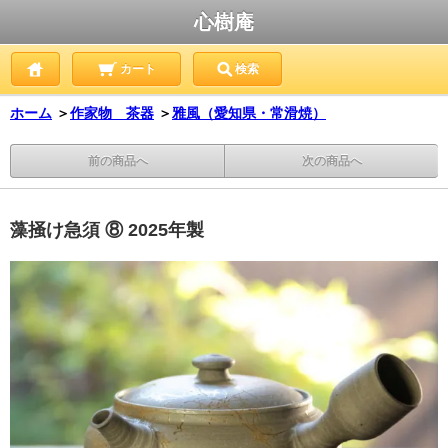
心樹庵
カート
検索
ホーム
＞
作家物 茶器
＞
雅風（愛知県・常滑焼）
前の商品へ
次の商品へ
藻掻け急須 ⑧ 2025年製