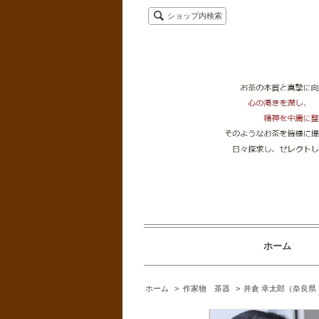
ショップ内検索
ホーム
ホーム
>
作家物 茶器
>
井倉 幸太郎（奈良県