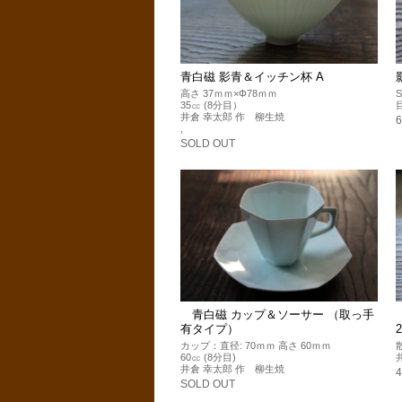
青白磁 影青＆イッチン杯 A
高さ 37ｍｍ×Φ78ｍｍ
35㏄ (8分目）
井倉 幸太郎 作 柳生焼
,
SOLD OUT
青白磁 カップ＆ソーサー （取っ手
有タイプ）
カップ：直径: 70ｍｍ 高さ 60ｍｍ
60㏄ (8分目)
井倉 幸太郎 作 柳生焼
SOLD OUT