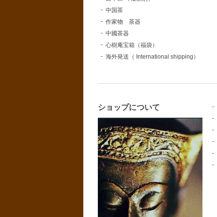
中国茶
作家物 茶器
中國茶器
心樹庵宝箱（福袋）
海外発送（ International shipping）
ショップについて