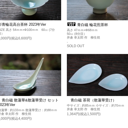
影青輪花高台茶杯 2023年Ver
青白磁 輪花煎茶杯
SIZE 高さ 54ｍｍ×Φ100ｍｍ 60㏄ (7分
高さ 47ｍｍ×Φ68ｍｍ
目）
50㏄ (8分目）
井倉 幸太郎 作 柳生焼
6,000円(税込6,600円)
,
SOLD OUT
青白磁 散蓮華&散蓮華受け セット
青白磁 茶荷（散蓮華受け）
2023年Ver
中サイズ : 約85ｍｍ 小サイズ：約70ｍｍ
井倉 幸太郎 作 柳生焼
散蓮華 : 約133ｍｍ 散蓮華受け：約88ｍｍ
井倉 幸太郎 作 柳生焼
1,364円(税込1,500円)
4,000円(税込4,400円)