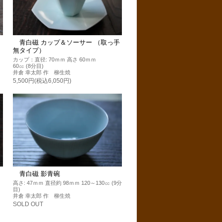
青白磁 カップ＆ソーサー （取っ手
無タイプ）
カップ：直径: 70ｍｍ 高さ 60ｍｍ
60㏄ (8分目)
井倉 幸太郎 作 柳生焼
5,500円(税込6,050円)
青白磁 影青碗
高さ: 47ｍｍ 直径約 98ｍｍ 120～130㏄ (9分
目)
井倉 幸太郎 作 柳生焼
SOLD OUT