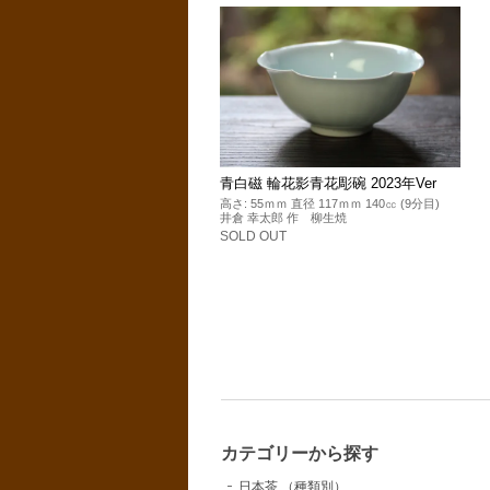
青白磁 輪花影青花彫碗 2023年Ver
高さ: 55ｍｍ 直径 117ｍｍ 140㏄ (9分目)
井倉 幸太郎 作 柳生焼
SOLD OUT
カテゴリーから探す
日本茶 （種類別）