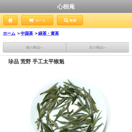
心樹庵
カート
検索
ホーム
＞
中国茶
＞
緑茶・黄茶
前の商品へ
次の商品へ
珍品 荒野 手工太平猴魁