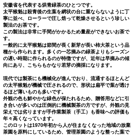
安徽省を代表する烘青緑茶のひとつです。
太平猴魁は殺青後の生葉を網状の台に重ならないように丁
寧に並べ、ローラーで圧し焙って乾燥させるという珍しい
製法のお茶です。
この製法は非常に手間がかかるため量産ができないお茶で
す。
一般的に太平猴魁は節間が長く新芽が長い柿大茶という品
種から作られます。多くの一芯摘みの緑茶よりもシーズン
の遅い時期に作られるのが特徴ですが、近年は早摘みの傾
向にあり、こちらもかなり若芽の摘採になります。
現代では製茶にも機械化が進んでおり、流通するほとんど
の太平猴魁が機械で圧されるので、形状は扁平で葉が透け
るほど薄いものも多いです。
外観の色も鮮やかな緑色が保たれるため、贈答用などに引
き合いが多いのは圧倒的に機械製茶の方ですが、外観の見
栄えでは劣りますが手作業製茶（手工）も香味への評価も
年々高くなっています。
このロットは1970年初から人が住まなくなった地域の放棄
茶園を原料にしているため、管理茶園のような整った葉で