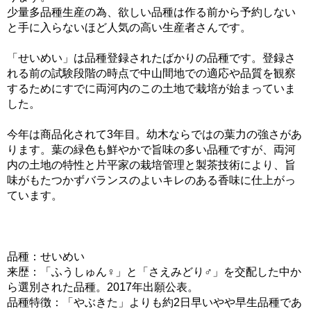
少量多品種生産の為、欲しい品種は作る前から予約しない
と手に入らないほど人気の高い生産者さんです。
「せいめい」は品種登録されたばかりの品種です。登録さ
れる前の試験段階の時点で中山間地での適応や品質を観察
するためにすでに両河内のこの土地で栽培が始まっていま
した。
今年は商品化されて3年目。幼木ならではの葉力の強さがあ
ります。葉の緑色も鮮やかで旨味の多い品種ですが、両河
内の土地の特性と片平家の栽培管理と製茶技術により、旨
味がもたつかずバランスのよいキレのある香味に仕上がっ
ています。
品種：せいめい
来歴：「ふうしゅん♀」と「さえみどり♂」を交配した中か
ら選別された品種。2017年出願公表。
品種特徴：「やぶきた」よりも約2日早いやや早生品種であ