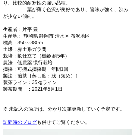
り、比較的耐寒性の強い品種。
葉が薄く色沢が良好であり、旨味が強く、渋み
が少ない傾向。
生産者：片平 豊
生産地： 静岡県 静岡市 清水区 布沢地区
標高：350～380ｍ
土壌：赤土系ガラ間
栽培：畝仕立て（樹齢 約5年）
農法：低農薬 慣行栽培
摘採：可搬式摘採期 年間1回
製法：煎茶［蒸し度：浅（短め）］
製茶ライン：35kgライン
製茶期間 ：2021年5月1日
※ 未記入の箇所は、分かり次第更新していく予定です。
訪問時のブログ
も併せてご覧ください。