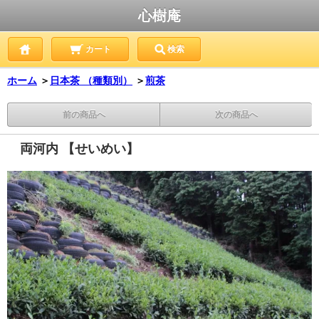
心樹庵
カート
検索
ホーム
＞
日本茶 （種類別）
＞
煎茶
前の商品へ
次の商品へ
両河内 【せいめい】